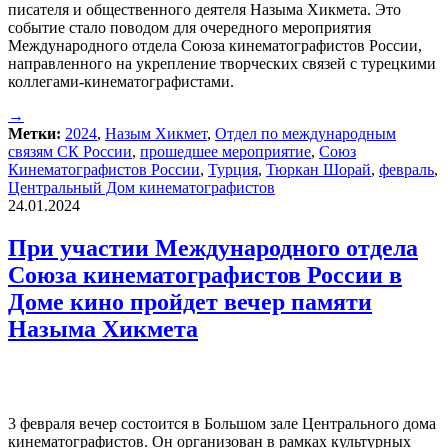
писателя и общественного деятеля Назыма Хикмета. Это
событие стало поводом для очередного мероприятия
Международного отдела Союза кинематографистов России,
направленного на укрепление творческих связей с турецкими
коллегами-кинематографистами.
→
Метки:
2024
,
Назым Хикмет
,
Отдел по международным
связям СК России
,
прошедшее мероприятие
,
Союз
Кинематографистов России
,
Турция
,
Тюркан Шорай
,
февраль
,
Центральный Дом кинематографистов
24.01.2024
При участии Международного отдела
Союза кинематографистов России в
Доме кино пройдет вечер памяти
Назыма Хикмета
3 февраля вечер состоится в Большом зале Центрального дома
кинематографистов. Он организован в рамках культурных