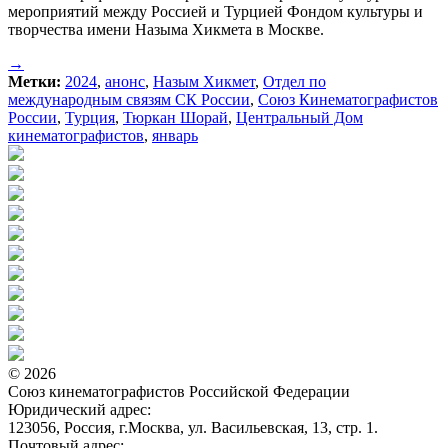
мероприятий между Россией и Турцией Фондом культуры и
творчества имени Назыма Хикмета в Москве.
→
Метки:
2024
,
анонс
,
Назым Хикмет
,
Отдел по
международным связям СК России
,
Союз Кинематографистов
России
,
Турция
,
Тюркан Шорай
,
Центральный Дом
кинематографистов
,
январь
© 2026
Союз кинематографистов Российской Федерации
Юридический адрес:
123056, Россия, г.Москва, ул. Васильевская, 13, стр. 1.
Почтовый адрес: