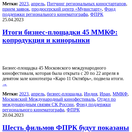
Метки:
2023
,
апрель
,
Питчинг региональных киностартапов
,
прием заявок
,
продюсерский центр «Мувистарт»
,
Фонд
поддержки регионального кинематографа
,
ФПРК
25.04.2023
Итоги бизнес-площадки 45 ММКФ:
копродукция и кинорынки
Бизнес-площадка 45 Московского международного
кинофестиваля, которая была открыта с 20 по 22 апреля в
девятом зале кинотеатра «Каро 11 Октябрь», подвела итоги.
→
Метки:
2023
,
апрель
,
бизнес-площадка
,
Индия
,
Иран
,
ММКФ
,
Московский Международный кинофестиваль
,
Отдел по
международным связям СК России
,
Фонд поддержки
регионального кинематографа
,
ФПРК
20.04.2023
Шесть фильмов ФПРК будут показаны