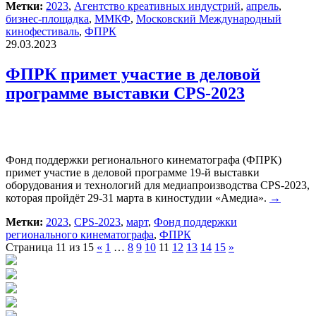
Метки:
2023
,
Агентство креативных индустрий
,
апрель
,
бизнес-площадка
,
ММКФ
,
Московский Международный
кинофестиваль
,
ФПРК
29.03.2023
ФПРК примет участие в деловой
программе выставки CPS-2023
Фонд поддержки регионального кинематографа (ФПРК)
примет участие в деловой программе 19-й выставки
оборудования и технологий для медиапроизводства CPS-2023,
которая пройдёт 29-31 марта в киностудии «Амедиа».
→
Метки:
2023
,
CPS-2023
,
март
,
Фонд поддержки
регионального кинематографа
,
ФПРК
Страница 11 из 15
«
1
…
8
9
10
11
12
13
14
15
»