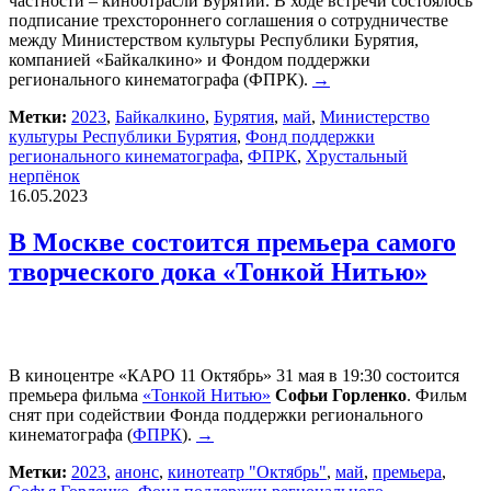
частности – киноотрасли Бурятии. В ходе встречи состоялось
подписание трехстороннего соглашения о сотрудничестве
между Министерством культуры Республики Бурятия,
компанией «Байкалкино» и Фондом поддержки
регионального кинематографа (ФПРК).
→
Метки:
2023
,
Байкалкино
,
Бурятия
,
май
,
Министерство
культуры Республики Бурятия
,
Фонд поддержки
регионального кинематографа
,
ФПРК
,
Хрустальный
нерпёнок
16.05.2023
В Москве состоится премьера самого
творческого дока «Тонкой Нитью»
В киноцентре «КАРО 11 Октябрь» 31 мая в 19:30 состоится
премьера фильма
«Тонкой Нитью»
Софьи Горленко
. Фильм
снят при содействии Фонда поддержки регионального
кинематографа (
ФПРК
).
→
Метки:
2023
,
анонс
,
кинотеатр "Октябрь"
,
май
,
премьера
,