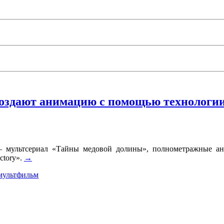
создают анимацию с помощью технологи
 — мультсериал «Тайны медовой долины», полнометражные 
ctory».
→
мультфильм