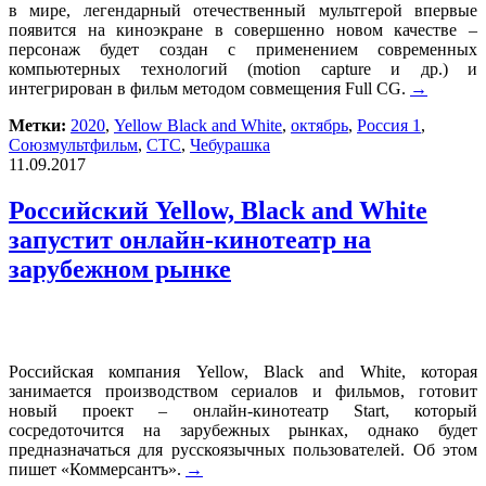
в мире, легендарный отечественный мультгерой впервые
появится на киноэкране в совершенно новом качестве –
персонаж будет создан с применением современных
компьютерных технологий (motion capture и др.) и
интегрирован в фильм методом совмещения Full CG.
→
Метки:
2020
,
Yellow Black and White
,
октябрь
,
Россия 1
,
Союзмультфильм
,
СТС
,
Чебурашка
11.09.2017
Российский Yellow, Black and White
запустит онлайн-кинотеатр на
зарубежном рынке
Российская компания Yellow, Black and White, которая
занимается производством сериалов и фильмов, готовит
новый проект – онлайн-кинотеатр Start, который
сосредоточится на зарубежных рынках, однако будет
предназначаться для русскоязычных пользователей. Об этом
пишет «Коммерсантъ».
→