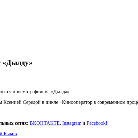
т «Дылду»
стоится просмотр фильма «Дылда».
м Ксенией Середой в цикле «Кинооператор в современном проце
льных сетях:
ВКОНТАКТЕ
,
Instagram
и
Facebook!
й Быков