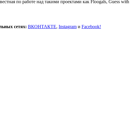
стная по работе над такими проектами как Floogals, Guess with J
льных сетях:
ВКОНТАКТЕ
,
Instagram
и
Facebook!