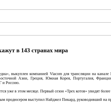
кажут в 143 странах мира
а», выкуплен компанией Viacom для трансляции на канале Nic
сточной Азии, Греция, Южная Корея, Португалия, Франция
Г и Россию.
ется уже в этом месяце. Первый сезон «Трех котов» увидят более
ьным продюсером выступил Найджел Пикард, руководивший на п