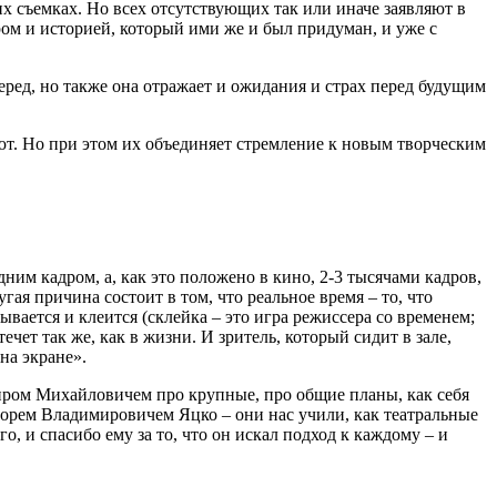
их съемках. Но всех отсутствующих так или иначе заявляют в
ом и историей, который ими же и был придуман, и уже с
еред, но также она отражает и ожидания и страх перед будущим
ают. Но при этом их объединяет стремление к новым творческим
им кадром, а, как это положено в кино, 2-3 тысячами кадров,
гая причина состоит в том, что реальное время – то, что
рывается и клеится (склейка – это игра режиссера со временем;
чет так же, как в жизни. И зритель, который сидит в зале,
на экране».
миром Михайловичем про крупные, про общие планы, как себя
горем Владимировичем Яцко – они нас учили, как театральные
 и спасибо ему за то, что он искал подход к каждому – и