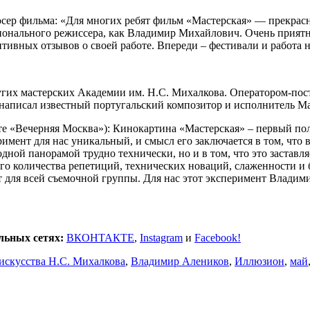
сер фильма: «Для многих ребят фильм «Мастерская» — прекрас
ионального режиссера, как Владимир Михайлович. Очень приятно
тивных отзывов о своей работе. Впереди – фестивали и работа
ругих мастерских Академии им. Н.С. Михалкова. Оператором-по
написал известный португальский композитор и исполнитель М
зете «Вечерняя Москва»): Кинокартина «Мастерская» – первый 
мент для нас уникальный, и смысл его заключается в том, что 
дной панорамой трудно технически, но и в том, что это заставл
ного количества репетиций, технических новаций, слаженности 
т для всей съемочной группы. Для нас этот эксперимент Владим
льных сетях:
ВКОНТАКТЕ
,
Instagram
и
Facebook!
искусства Н.С. Михалкова
,
Владимир Алеников
,
Иллюзион
,
май