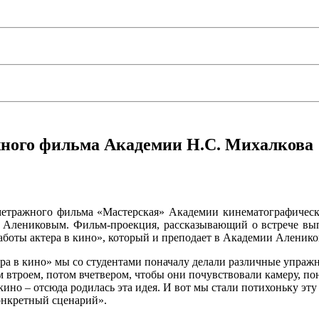
ного фильма Академии Н.С. Михалкова
метражного фильма «Мастерская» Академии кинематографическ
 Алениковым. Фильм-проекция, рассказывающий о встрече выпу
аботы актера в кино», который и преподает в Академии Аленико
а в кино» мы со студентами поначалу делали различные упражне
 втроем, потом вчетвером, чтобы они почувствовали камеру, пон
 кино – отсюда родилась эта идея. И вот мы стали потихоньку эт
онкретный сценарий».