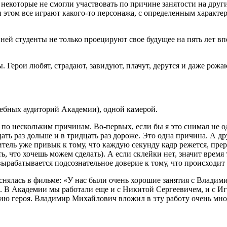
– некоторые не смогли участвовать по причине занятости на друг
этом все играют какого-то персонажа, с определенным характер
ней студенты не только проецируют свое будущее на пять лет вп
. Герои любят, страдают, завидуют, плачут, дерутся и даже рож
чебных аудиторий Академии), одной камерой.
 нескольким причинам. Во-первых, если бы я это снимал не одн
ть раз дольше и в тридцать раз дороже. Это одна причина. А дру
Зритель уже привык к тому, что каждую секунду кадр режется, пре
что хочешь можем сделать). А если склейки нет, значит время те
вырабатывается подсознательное доверие к тому, что происходит 
 снялась в фильме: «У нас были очень хорошие занятия с Влади
е. В Академии мы работали еще и с Никитой Сергеевичем, и с И
 героя. Владимир Михайлович вложил в эту работу очень много,