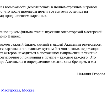
ная возможность дебютировать в полнометражном игровом
, что после премьеры почти все зрители остались на
 над продвижением картины».
становщиком фильма стал выпускник операторской мастерской
арио Пашеко.
полнометражный фильм, снятый в нашей Академии режиссером
вся картина снята единым куском без монтажных пере¬ходов.
яет актеров находиться в постоянном напряжении в течение
и безупречного понимания в группе – каждым каждого. Это
ира Аленикова в определенном смысле стал брендом, и мы
Наталия Егорова
,
Мастерская
,
Москва