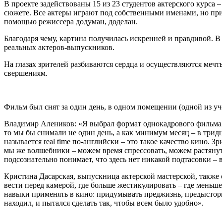
В проекте задействованы 15 из 23 студентов актерского курса 
сюжете. Все актеры играют под собственными именами, но при 
помощью режиссера додуман, доделан.
Благодаря чему, картина получилась искренней и правдивой. В 
реальных актеров-выпускников.
На глазах зрителей разбиваются сердца и осуществляются мечты
свершениям.
Фильм был снят за один день, в одном помещении (одной из у
Владимир Алеников: «Я выбрал формат однокадрового фильма по
то мы бы снимали не один день, а как минимум месяц – в тридца
называется real time по-английски – это такое качество кино. 
мы же волшебники – можем время спрессовать, можем растянуть, 
подсознательно понимает, что здесь нет никакой подтасовки – 
Кристина Дасарская, выпускница актерской мастерской, также
вести перед камерой, где больше жестикулировать – где меньш
навыки применять в кино: придумывать преджизнь, предысторию
находил, и пытался сделать так, чтобы всем было удобно».