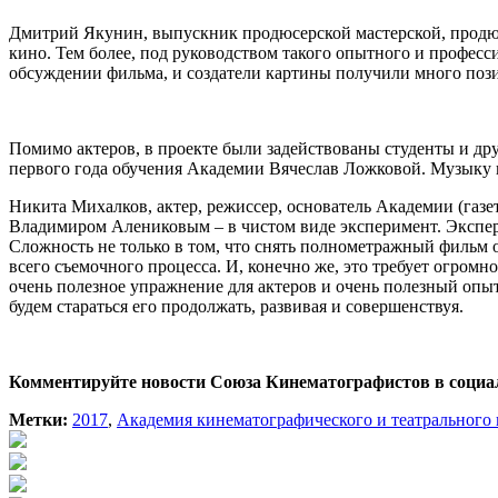
Дмитрий Якунин, выпускник продюсерской мастерской, продю
кино. Тем более, под руководством такого опытного и професс
обсуждении фильма, и создатели картины получили много пози
Помимо актеров, в проекте были задействованы студенты и д
первого года обучения Академии Вячеслав Ложковой. Музыку 
Никита Михалков, актер, режиссер, основатель Академии (га
Владимиром Алениковым – в чистом виде эксперимент. Экспери
Сложность не только в том, что снять полнометражный фильм о
всего съемочного процесса. И, конечно же, это требует огром
очень полезное упражнение для актеров и очень полезный опы
будем стараться его продолжать, развивая и совершенствуя.
Комментируйте новости Союза Кинематографистов в социа
Метки:
2017
,
Академия кинематографического и театрального 