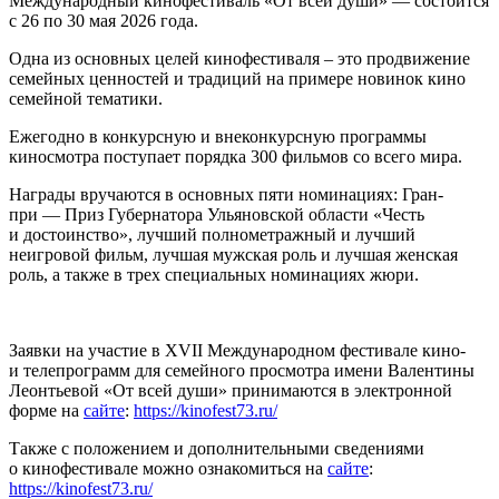
Международный кинофестиваль «От всей души» — состоится
с 26 по 30 мая 2026 года.
Одна из основных целей кинофестиваля – это продвижение
семейных ценностей и традиций на примере новинок кино
семейной тематики.
Ежегодно в конкурсную и внеконкурсную программы
киносмотра поступает порядка 300 фильмов со всего мира.
Награды вручаются в основных пяти номинациях: Гран-
при — Приз Губернатора Ульяновской области «Честь
и достоинство», лучший полнометражный и лучший
неигровой фильм, лучшая мужская роль и лучшая женская
роль, а также в трех специальных номинациях жюри.
Заявки на участие в XVII Международном фестивале кино-
и телепрограмм для семейного просмотра имени Валентины
Леонтьевой «От всей души» принимаются в электронной
форме на
сайте
:
https://kinofest73.ru/
Также с положением и дополнительными сведениями
о кинофестивале можно ознакомиться на
сайте
:
https://kinofest73.ru/