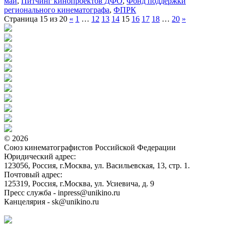
май
,
Питчинг кинопроектов ДФО
,
Фонд поддержки
регионального кинематографа
,
ФПРК
Страница 15 из 20
«
1
…
12
13
14
15
16
17
18
…
20
»
© 2026
Союз кинематографистов Российской Федерации
Юридический адрес:
123056, Россия, г.Москва, ул. Васильевская, 13, стр. 1.
Почтовый адрес:
125319, Россия, г.Москва, ул. Усиевича, д. 9
Пресс служба - inpress@unikino.ru
Канцелярия - sk@unikino.ru
Политика использования cookie-файлов на сайте