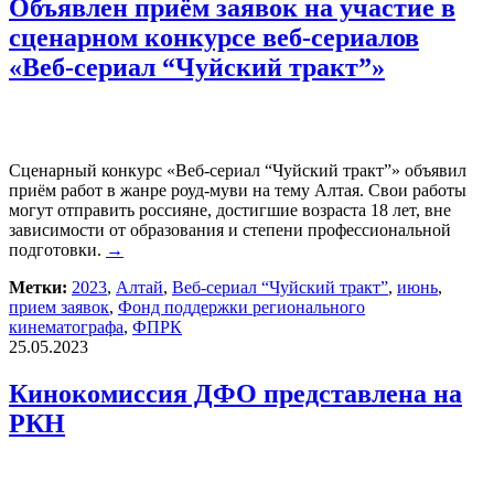
Объявлен приём заявок на участие в
сценарном конкурсе веб-сериалов
«Веб-сериал “Чуйский тракт”»
Сценарный конкурс «Веб-сериал “Чуйский тракт”» объявил
приём работ в жанре роуд-муви на тему Алтая. Свои работы
могут отправить россияне, достигшие возраста 18 лет, вне
зависимости от образования и степени профессиональной
подготовки.
→
Метки:
2023
,
Алтай
,
Веб-сериал “Чуйский тракт”
,
июнь
,
прием заявок
,
Фонд поддержки регионального
кинематографа
,
ФПРК
25.05.2023
Кинокомиссия ДФО представлена на
РКН