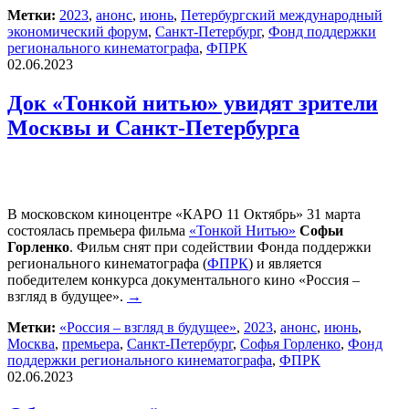
Метки:
2023
,
анонс
,
июнь
,
Петербургский международный
экономический форум
,
Санкт-Петербург
,
Фонд поддержки
регионального кинематографа
,
ФПРК
02.06.2023
Док «Тонкой нитью» увидят зрители
Москвы и Санкт-Петербурга
В московском киноцентре «КАРО 11 Октябрь» 31 марта
состоялась премьера фильма
«Тонкой Нитью»
Софьи
Горленко
. Фильм снят при содействии Фонда поддержки
регионального кинематографа (
ФПРК
) и является
победителем конкурса документального кино «Россия –
взгляд в будущее».
→
Метки:
«Россия – взгляд в будущее»
,
2023
,
анонс
,
июнь
,
Москва
,
премьера
,
Санкт-Петербург
,
Софья Горленко
,
Фонд
поддержки регионального кинематографа
,
ФПРК
02.06.2023