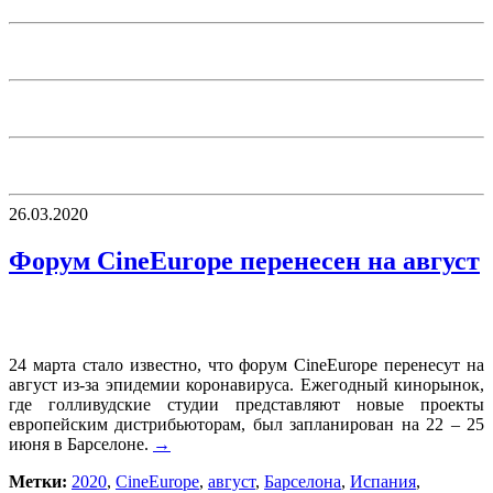
26.03.2020
Форум CineEurope перенесен на август
24 марта стало известно, что форум CineEurope перенесут на
август из-за эпидемии коронавируса. Ежегодный кинорынок,
где голливудские студии представляют новые проекты
европейским дистрибьюторам, был запланирован на 22 – 25
июня в Барселоне.
→
Метки:
2020
,
CineEurope
,
август
,
Барселона
,
Испания
,